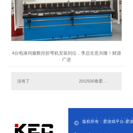
4台电液伺服数控折弯机安装到位，李总生意兴隆！财源
广进
没有了
20/2500卷爱游戏平台-爱游戏（中国）官方 汉中到货，感谢老乡惠购 ，老乡生意兴隆！
版权所有：爱游戏平台-爱