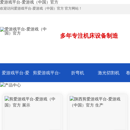
爱游戏平台-爱游戏（中国）官方
欢迎访问爱游戏平台-爱游戏（中国）官方 官方网站！
多年专注机床设备制造
爱游戏平台-爱
剪爱游戏平台-
折弯机
激光切割机
卷
游戏（中国）官
爱游戏（中国）
爱
方爱游戏平台-
官方
爱游戏（中国）