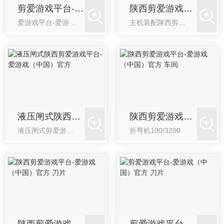
剪爱游戏平台-爱游戏（中国）官方 展示
陕西剪爱游戏平台-爱游戏（中国）官方 生产
爱游戏平台-爱游戏（中国）官方 是一家专业从事陕西剪爱游戏平台-爱游戏（中国）官方 ,折弯机,卷爱游戏平台-爱游戏（中国）官方 ,撕碎机等的销售,生产,加工为一体的厂家,规格类型齐全,设备精度高,持续操作时间长,价格优惠,售后服务有**
主机装配陕西剪爱游戏平台-爱游戏（中国）官方 专用数控系统；后档料位置实时显示；多步编程功能，后档料自动运行连续定位，实现后档料位置的自动调节。西安爱游戏平台-爱游戏（中国）官方科创机械设备（mauihawaiicatering.com）是一家专业从事陕西剪爱游戏平台-爱游戏（中国）官方 ,折弯机
官方
液压闸式陕西剪爱游戏平台-爱游戏（中国）官方
陕西剪爱游戏平台-爱游戏（中国）官方 车间
液压闸式剪爱游戏平台-爱游戏（中国）官方 25/3200
折弯机100/3200