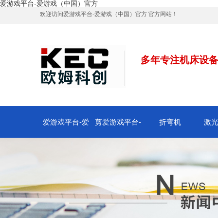
爱游戏平台-爱游戏（中国）官方
欢迎访问爱游戏平台-爱游戏（中国）官方 官方网站！
多年专注机床设
爱游戏平台-爱
剪爱游戏平台-
折弯机
激
游戏（中国）官
爱游戏（中国）
方爱游戏平台-
官方
爱游戏（中国）