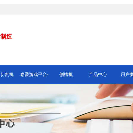
备制造
光切割机
卷爱游戏平台-
刨槽机
产品中心
用户
爱游戏（中国）
官方