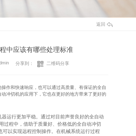
返回
程中应该有哪些处理标准
min
二维码分享
分享到：
动操作和快速响应，也可以通过高质量、有保证的全自
自动冲切机的应用下，它也在更好的地方带来了更好的
机器运行更加平稳。通过对目前声誉良好的全自动
使用过程中，借助于质量好、价格低的全自动冲切
也可以实现远程控制操作。在机械系统运行过程