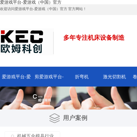
爱游戏平台-爱游戏（中国）官方
欢迎访问爱游戏平台-爱游戏（中国）官方 官方网站！
多年专注机床设备制造
爱游戏平台-爱
剪爱游戏平台-
折弯机
激光切割机
卷
游戏（中国）官
爱游戏（中国）
爱
方爱游戏平台-
官方
用户案例
机械五金模具行业
爱游戏（中国）