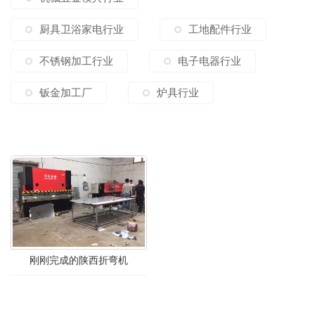
厨具卫浴家电行业
工地配件行业
官方
不锈钢加工行业
电子电器行业
钣金加工厂
炉具行业
刚刚完成的陕西折弯机