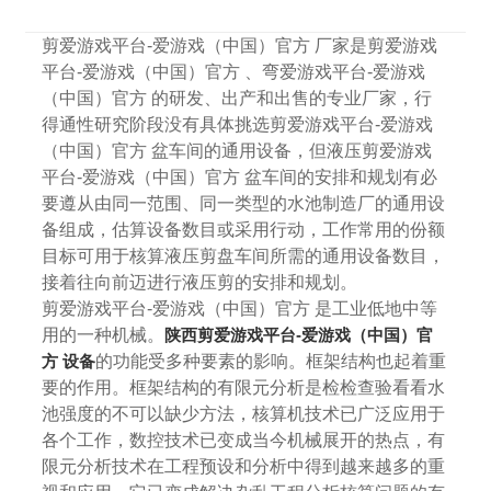
剪爱游戏平台-爱游戏（中国）官方 厂家是剪爱游戏
官方
平台-爱游戏（中国）官方 、弯爱游戏平台-爱游戏
（中国）官方 的研发、出产和出售的专业厂家，行
得通性研究阶段没有具体挑选剪爱游戏平台-爱游戏
（中国）官方 盆车间的通用设备，但液压剪爱游戏
平台-爱游戏（中国）官方 盆车间的安排和规划有必
要遵从由同一范围、同一类型的水池制造厂的通用设
备组成，估算设备数目或采用行动，工作常用的份额
目标可用于核算液压剪盘车间所需的通用设备数目，
接着往向前迈进行液压剪的安排和规划。
剪爱游戏平台-爱游戏（中国）官方 是工业低地中等
用的一种机械。
陕西剪爱游戏平台-爱游戏（中国）官
方 设备
的功能受多种要素的影响。框架结构也起着重
要的作用。框架结构的有限元分析是检检查验看看水
池强度的不可以缺少方法，核算机技术已广泛应用于
各个工作，数控技术已变成当今机械展开的热点，有
限元分析技术在工程预设和分析中得到越来越多的重