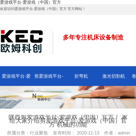
爱游戏平台-爱游戏（中国）官方
欢迎访问爱游戏平台-爱游戏（中国）官方 官方网站！
多年专注机床设备制造
爱游戏平台-爱
剪爱游戏平台-
折弯机
激光切割机
卷
游戏（中国）官
爱游戏（中国）
爱
方爱游戏平台-
官方
陕西剪爱游戏平台-爱游戏（中国）官方 厂家
给大家介绍剪爱游戏平台-爱游戏（中国）官
方 机械的功能
所属分类：行业聚焦 发布时间： 2020-11-13 作者：admin
爱游戏（中国）