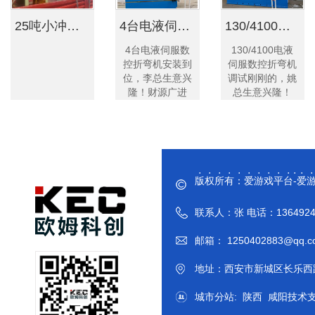
25吨小冲床两台安全到货
4台电液伺服数控折弯机安装到位，李总生意兴隆！财源广进
130/4100电液伺服数控折弯机调试刚刚的，姚总生意兴隆！
4台电液伺服数
130/4100电液
控折弯机安装到
伺服数控折弯机
位，李总生意兴
调试刚刚的，姚
隆！财源广进
总生意兴隆！
版权所有：爱游戏平台-爱
联系人：张 电话：136492444
邮箱： 1250402883@qq
地址：西安市新城区长乐西路
城市分站
:
陕西
咸阳
技术