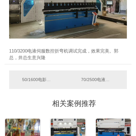
110/3200电液伺服数控折弯机调试完成，效果完美。郭
总，井总生意兴隆
50/1600电影伺服数控折弯机调试完美。服务炉具行业高总生意兴隆财源广进。
70/2500电液伺服数控折弯机调试客户非常满意。王总生意兴隆
相关案例推荐