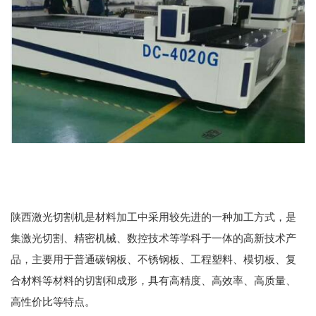
陕西激光切割机是材料加工中采用较先进的一种加工方式，是
集激光切割、精密机械、数控技术等学科于一体的高新技术产
品，主要用于普通碳钢板、不锈钢板、工程塑料、模切板、复
合材料等材料的切割和成形，具有高精度、高效率、高质量、
高性价比等特点。