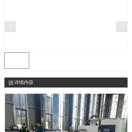
官方
详情内容