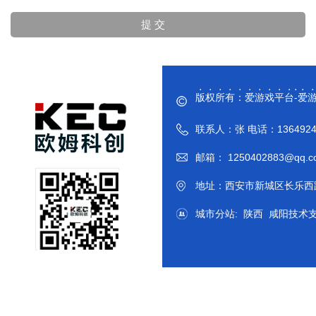
版权所有：爱游戏平台-爱
联系人：张 电话：136492444
邮箱： 1250402883@qq
地址：西安市新城区长乐西路
城市分站
:
陕西
咸阳
技术