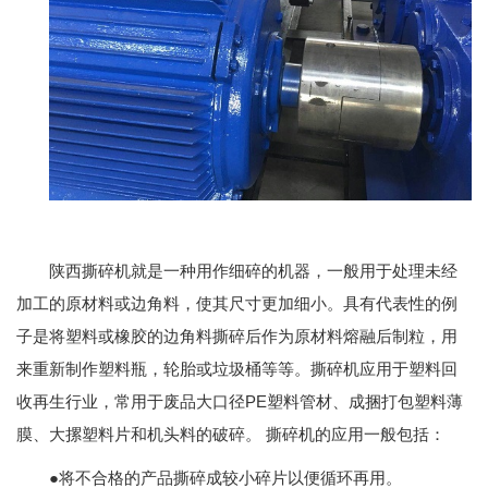
陕西撕碎机就是一种用作细碎的机器，一般用于处理未经
加工的原材料或边角料，使其尺寸更加细小。具有代表性的例
子是将塑料或橡胶的边角料撕碎后作为原材料熔融后制粒，用
来重新制作塑料瓶，轮胎或垃圾桶等等。撕碎机应用于塑料回
收再生行业，常用于废品大口径PE塑料管材、成捆打包塑料薄
膜、大摞塑料片和机头料的破碎。 撕碎机的应用一般包括：
●将不合格的产品撕碎成较小碎片以便循环再用。