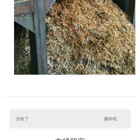
没有了
撕碎机