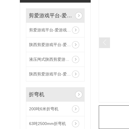
剪爱游戏平台-爱游戏（中国）官方
官方
剪爱游戏平台-爱游戏（中国）官方 展示
陕西剪爱游戏平台-爱游戏（中国）官方 生产
液压闸式陕西剪爱游戏平台-爱游戏（中国）官方
陕西剪爱游戏平台-爱游戏（中国）官方 车间
折弯机
200吨6米折弯机
63吨2500mm折弯机