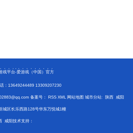
液压闸式陕西剪爱游戏平台-爱游戏（中国）官方
剪爱游戏平台-爱游戏（中国）官方 刀片
液压板料数显剪爱游戏
游戏平台-爱游戏（中国）官方
13649244489 13309207230
02883@qq.com 备案号：
RSS
XML
网站地图
城市分站
:
陕西
咸阳
新城区长乐西路128号华东万悦城1幢
西
咸阳
技术支持：