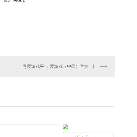
卷爱游戏平台-爱游戏（中国）官方