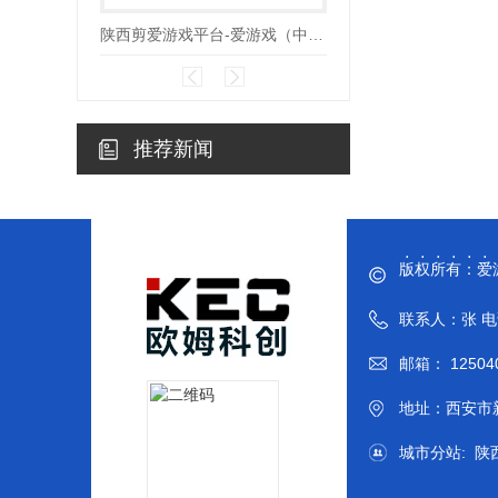
陕西剪爱游戏平台-爱游戏（中国）官方 生产
推荐新闻
版权所有：爱
联系人：张 电话：
邮箱： 12504
地址：西安市
城市分站
:
陕