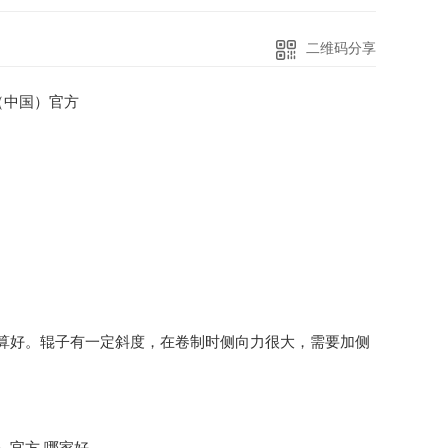
二维码分享
算好。辊子有一定斜度，在卷制时侧向力很大，需要加侧