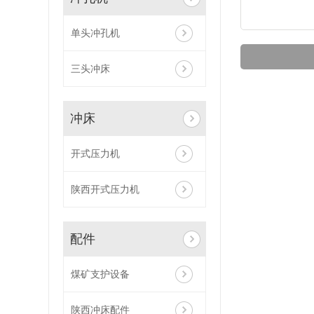
单头冲孔机
三头冲床
冲床
开式压力机
陕西开式压力机
配件
煤矿支护设备
陕西冲床配件