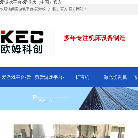
爱游戏平台-爱游戏（中国）官方
欢迎访问爱游戏平台-爱游戏（中国）官方 官方网站！
多年专注机床设备制造
爱游戏平台-爱
剪爱游戏平台-
折弯机
激光切割机
卷
游戏（中国）官
爱游戏（中国）
爱
方爱游戏平台-
官方
爱游戏（中国）