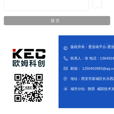
版权所有：爱游戏平台-爱
联系人：张 电话：136492444
邮箱： 1250402883@qq
地址：西安市新城区长乐西路
城市分站
:
陕西
咸阳
技术