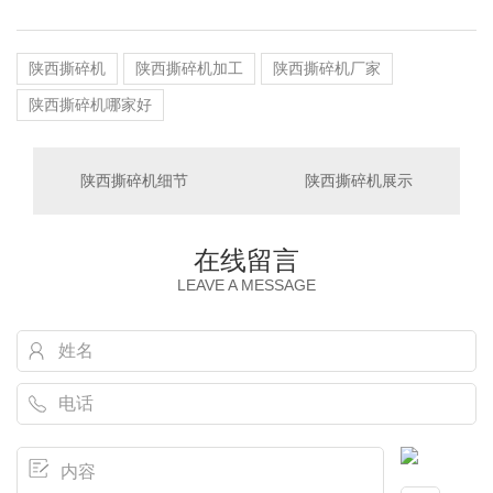
陕西撕碎机
陕西撕碎机加工
陕西撕碎机厂家
陕西撕碎机哪家好
陕西撕碎机细节
陕西撕碎机展示
在线留言
LEAVE A MESSAGE