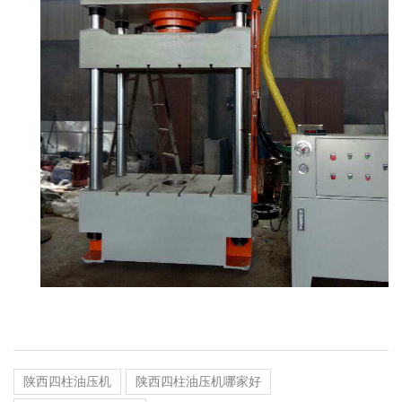
陕西四柱油压机
陕西四柱油压机哪家好