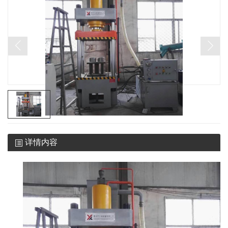
官方
详情内容