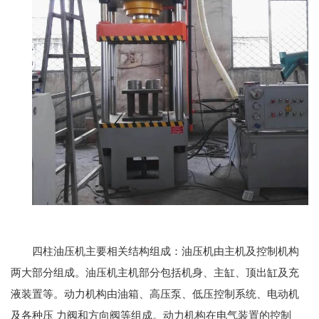
四柱油压机
主要相关结构组成：油压机由主机及控制机构
两大部分组成。油压机主机部分包括机身、主缸、顶出缸及充
液装置等。动力机构由油箱、高压泵、低压控制系统、电动机
及各种压 力阀和方向阀等组成。动力机构在电气装置的控制